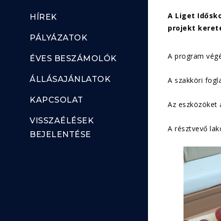
A Liget Idősk
HÍREK
projekt keret
PÁLYÁZATOK
A program végén
ÉVES BESZÁMOLÓK
ÁLLÁSAJÁNLATOK
A szakköri fogl
KAPCSOLAT
Az eszközöket a
VISSZAÉLÉSEK
A résztvevő lak
BEJELENTÉSE