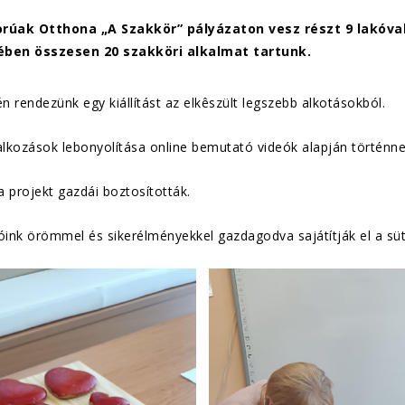
orúak Otthona „A Szakkör” pályázaton vesz részt 9 lakóva
ében összesen 20 szakköri alkalmat tartunk.
 rendezünk egy kiállítást az elkêszült legszebb alkotásokból.
alkozások lebonyolítása online bemutató videók alapján történne
 projekt gazdái boztosították.
óink örömmel és sikerélményekkel gazdagodva sajátítják el a süté