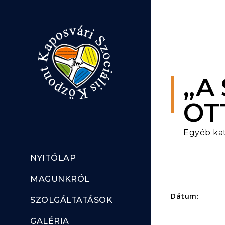
Ugrás a tartalomhoz
„A
OT
Egyéb ka
NYITÓLAP
MAGUNKRÓL
Dátum:
SZOLGÁLTATÁSOK
GALÉRIA