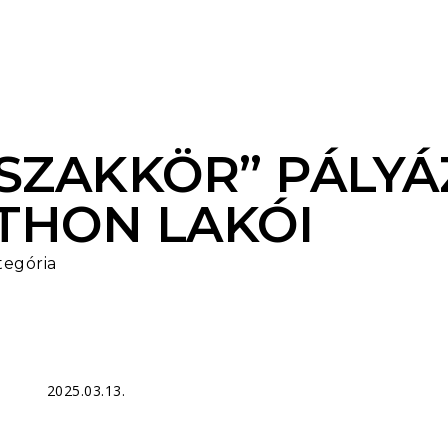
 SZAKKÖR” PÁLYÁ
THON LAKÓI
tegória
2025.03.13.