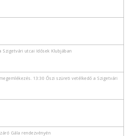
 Szigetvári utcai Idősek Klubjában
egemlékezés. 13:30 Őszi szüreti vetélkedő a Szigetvári
lezáró Gála rendezvényén