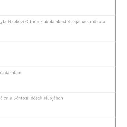
gyfa Napközi Otthon kluboknak adott ajándék műsora
lőadásában
bálon a Sántosi Idősek Klubjában