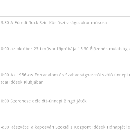
13:30 A Füredi Rock Szín Kör őszi virágcsokor műsora
10:00 az október 23-i műsor főpróbája 13:30 Élőzenés mulatság a
10:00 Az 1956-os Forradalom és Szabadságharcról szóló ünnepi m
utcai Idősek Klubjában
10:00 Szerencse délelőtt-ünnepi Bingó játék
14:30 Részvétel a kaposvári Szociális Központ Idősek Hónapját 