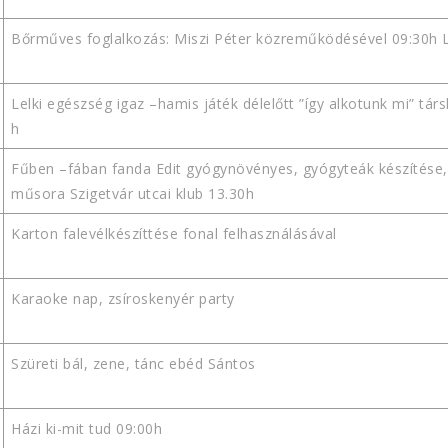
Bőrműves foglalkozás: Miszi Péter közreműködésével 09:30h L
Lelki egészség igaz –hamis játék délelőtt ”így alkotunk mi” társk
h
Fűben –fában fanda Edit gyógynövényes, gyógyteák készítése, 
műsora Szigetvár utcai klub 13.30h
Karton falevélkészíttése fonal felhasználásával
Karaoke nap, zsíroskenyér party
Szüreti bál, zene, tánc ebéd Sántos
Házi ki-mit tud 09:00h