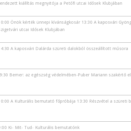
rendezett kiállítás megnyitója a Petőfi utcai Idősek Klubjában
10:00 Önök kérték ünnepi kívánságkosár 13:30 A kaposvári Gyön
Szigetvári utcai Idősek Klubjában
14:30 A kaposvári Dalárda szüreti dalokból összeállított műsora
9:30 Bemer: az egészség védelmében-Puber Mariann szakértő e
10:00 A Kulturális bemutató főpróbája 13:30 Részvétel a szüreti 
9:00 Ki- Mit- Tud- Kulturális bemutatónk