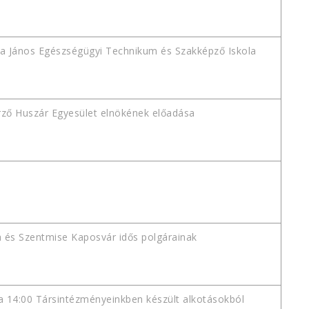
la János Egészségügyi Technikum és Szakképző Iskola
rző Huszár Egyesület elnökének előadása
 és Szentmise Kaposvár idős polgárainak
ja 14:00 Társintézményeinkben készült alkotásokból