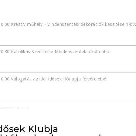
10:00 Kreatív műhely –Mindenszenteki dekorációk készítése 14:30 
10:30 Katolikus Szentmise Mindenszentek alkalmából.
10:00 Válogatás az idei Idősek Hónapja felvételeiből
———————
Idősek Klubja