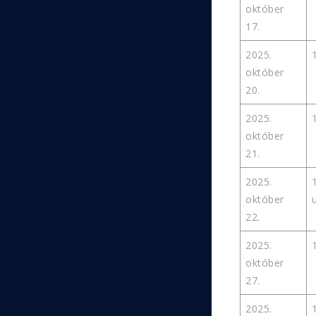
október
17.
2025.
október
20.
2025.
október
21.
2025.
október
22.
2025.
október
27.
2025.