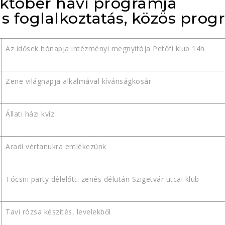
október havi programja
 foglalkoztatás, közös pro
Az idősek hónapja intézményi megnyitója Petőfi klub 14h
Zene világnapja alkalmával kívánságkosár
Állati házi kvíz
Aradi vértanukra emlékezünk
Tócsni party délelőtt. zenés délután Szigetvár utcai klub
Tavi rózsa készítés, levelekből