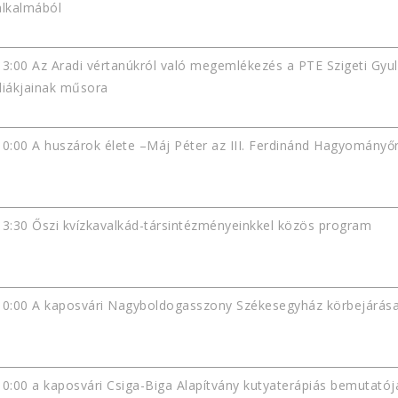
alkalmából
13:00 Az Aradi vértanúkról való megemlékezés a PTE Szigeti Gyu
diákjainak műsora
10:00 A huszárok élete –Máj Péter az III. Ferdinánd Hagyományő
13:30 Őszi kvízkavalkád-társintézményeinkkel közös program
10:00 A kaposvári Nagyboldogasszony Székesegyház körbejárása
10:00 a kaposvári Csiga-Biga Alapítvány kutyaterápiás bemutató