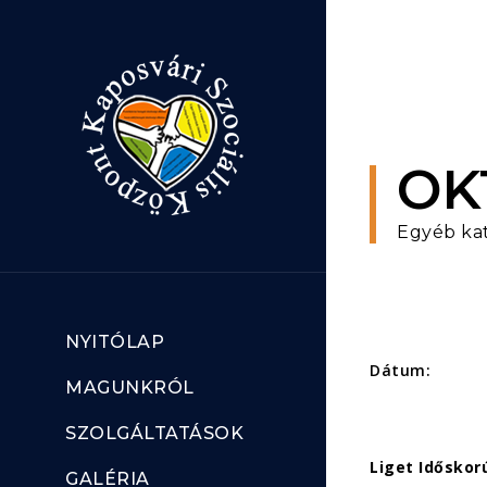
Ugrás a tartalomhoz
OK
Egyéb ka
NYITÓLAP
Dátum:
MAGUNKRÓL
SZOLGÁLTATÁSOK
Liget Időskor
GALÉRIA