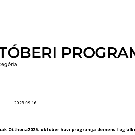
TÓBERI PROGRA
tegória
2025.09.16.
úak Otthona2025. október havi programja demens foglalko