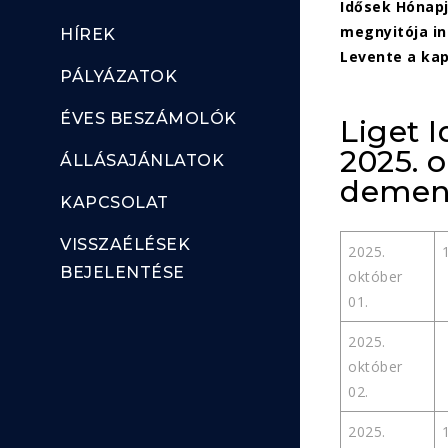
Idősek Hónapj
megnyitója in
HÍREK
Levente a kap
PÁLYÁZATOK
ÉVES BESZÁMOLÓK
Liget 
2025. 
ÁLLÁSAJÁNLATOK
demens
KAPCSOLAT
VISSZAÉLÉSEK
2025.
BEJELENTÉSE
október
01.
2025.
október
02.
2025.