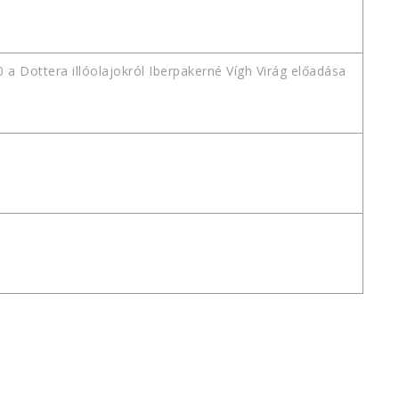
a Dottera illóolajokról Iberpakerné Vígh Virág előadása