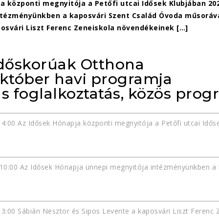
a központi megnyitója a Petőfi utcai Idősek Klubjában 20
tézményünkben a kaposvári Szent Család Óvoda műsorával 
osvári Liszt Ferenc Zeneiskola növendékeinek […]
Időskorúak Otthona
október havi programja
 foglalkoztatás, közös pro
14:00 Az Idősek Hónapja központi megnyitója a Petőfi utcai Idős
10:00 Az Idősek Hónapja ünnepi megnyitója intézményünkben a 
13:00 Sábián Nesztor és Sipos Levente a kaposvári Liszt Ferenc 