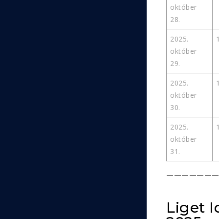
október
28.
2025.
október
29.
2025.
október
30.
2025.
október
31.
——————
Liget 