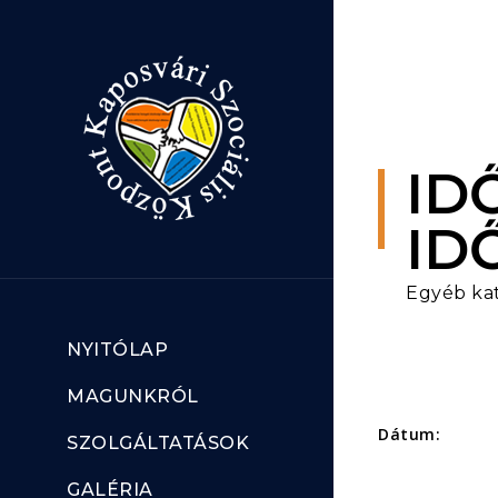
Ugrás a tartalomhoz
ID
ID
Egyéb ka
NYITÓLAP
MAGUNKRÓL
Dátum:
SZOLGÁLTATÁSOK
GALÉRIA