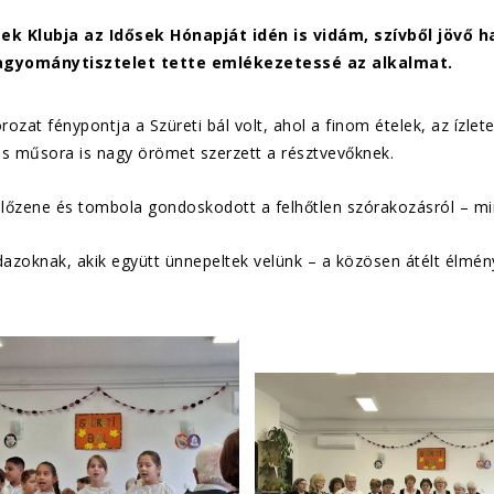
sek Klubja az Idősek Hónapját idén is vidám, szívből jövő
agyománytisztelet tette emlékezetessé az alkalmat.
ozat fénypontja a Szüreti bál volt, ahol a finom ételek, az ízlet
es műsora is nagy örömet szerzett a résztvevőknek.
őzene és tombola gondoskodott a felhőtlen szórakozásról – mind
azoknak, akik együtt ünnepeltek velünk – a közösen átélt élmén