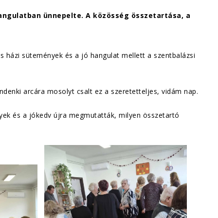
 hangulatban ünnepelte. A közösség összetartása, a
es házi sütemények és a jó hangulat mellett a szentbalázsi
enki arcára mosolyt csalt ez a szeretetteljes, vidám nap.
yek és a jókedv újra megmutatták, milyen összetartó