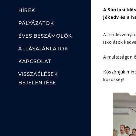
A Sántosi Idő
HÍREK
jókedv és a h
PÁLYÁZATOK
A rendezvénysor
ÉVES BESZÁMOLÓK
iskolások kedv
ÁLLÁSAJÁNLATOK
A mulatságon él
KAPCSOLAT
Köszönjük mind
VISSZAÉLÉSEK
közösség!
BEJELENTÉSE