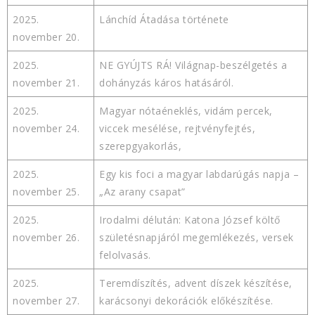
2025.
Lánchíd Átadása története
november 20.
2025.
NE GYÚJTS RÁ! Világnap-beszélgetés a
november 21.
dohányzás káros hatásáról.
2025.
Magyar nótaéneklés, vidám percek,
november 24.
viccek mesélése, rejtvényfejtés,
szerepgyakorlás,
2025.
Egy kis foci a magyar labdarúgás napja –
november 25.
„Az arany csapat”
2025.
Irodalmi délután: Katona József költő
november 26.
születésnapjáról megemlékezés, versek
felolvasás.
2025.
Teremdíszítés, advent díszek készítése,
november 27.
karácsonyi dekorációk előkészítése.