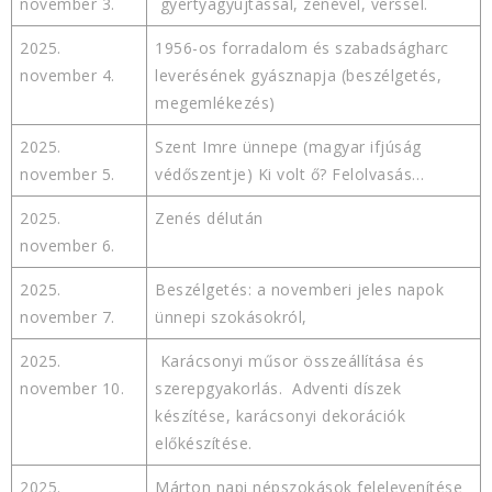
november 3.
gyertyagyújtással, zenével, verssel.
2025.
1956-os forradalom és szabadságharc
november 4.
leverésének gyásznapja (beszélgetés,
megemlékezés)
2025.
Szent Imre ünnepe (magyar ifjúság
november 5.
védőszentje) Ki volt ő? Felolvasás…
2025.
Zenés délután
november 6.
2025.
Beszélgetés: a novemberi jeles napok
november 7.
ünnepi szokásokról,
2025.
Karácsonyi műsor összeállítása és
november 10.
szerepgyakorlás. Adventi díszek
készítése, karácsonyi dekorációk
előkészítése.
2025.
Márton napi népszokások felelevenítése