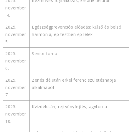
2025.
Kézműves foglalkozás, kreatív délután
november
4.
2025.
Egészségprevenciós előadás: külső és belső
november
harmónia, ép testben ép lélek
5.
2025.
Senior torna
november
6.
2025.
Zenés délután erkel ferenc születésnapja
november
alkalmából
7.
2025.
Kvízdélután, rejtvényfejtés, agytorna
november
10.