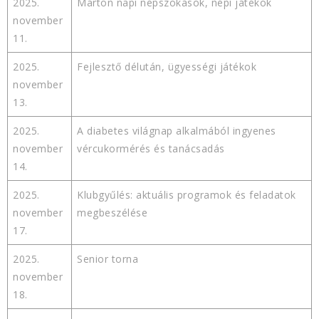
2025.
Márton napi népszokások, népi játékok
november
11.
2025.
Fejlesztő délután, ügyességi játékok
november
13.
2025.
A diabetes világnap alkalmából ingyenes
november
vércukormérés és tanácsadás
14.
2025.
Klubgyűlés: aktuális programok és feladatok
november
megbeszélése
17.
2025.
Senior torna
november
18.