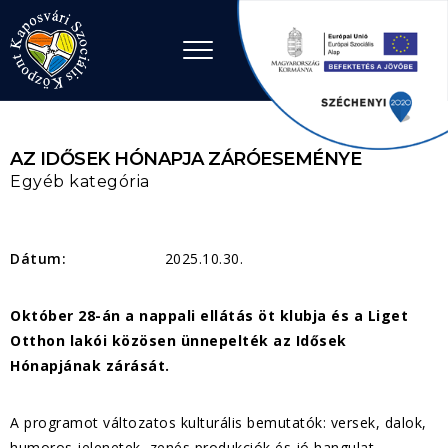
Ugrás a tartalomhoz
AZ IDŐSEK HÓNAPJA ZÁRÓESEMÉNYE
Egyéb kategória
Dátum:
2025.10.30.
Október 28-án a nappali ellátás öt klubja és a Liget
Otthon lakói közösen ünnepelték az Idősek
Hónapjának zárását.
A programot változatos kulturális bemutatók: versek, dalok,
humoros jelenetek, zenés produkciók és jó hangulat