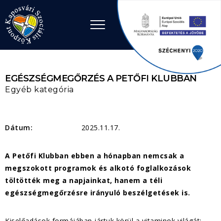
Ugrás a tartalomhoz
EGÉSZSÉGMEGŐRZÉS A PETŐFI KLUBBAN
Egyéb kategória
Dátum:
2025.11.17.
A Petőfi Klubban ebben a hónapban nemcsak a
megszokott programok és alkotó foglalkozások
töltötték meg a napjainkat, hanem a téli
egészségmegőrzésre irányuló beszélgetések is.
Kiselőadások formájában jártuk körül a vitaminok világát: