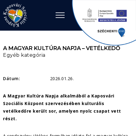
Ugrás a tartalomhoz
A MAGYAR KULTÚRA NAPJA – VETÉLKEDŐ
Egyéb kategória
Dátum:
2026.01.26.
A Magyar Kultúra Napja alkalmából a Kaposvári
Szociális Központ szervezésében kulturális
vetélkedőre került sor, amelyen nyolc csapat vett
részt.
A rendezvény játékos formában idézte fel a magyar kultúra