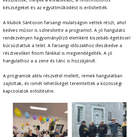
készségeket és az együttműködést is erősítették.
A klubok Sántoson farsangi mulatságon vettek részt, ahol
kedves műsor is színesítette a programot. A jó hangulatú
rendezvényen hagyományőrző elemként kiszebáb-égetéssel
búcsúztattuk a telet. A farsangi időszakhoz illeszkedve a
résztvevőket finom fánkkal is megvendégelték. A jó
hangulathoz a a zene és tánc is hozzájárult.
A programok aktív részvétel mellett, remek hangulatban
zajlottak, és ismét lehetőséget teremtettek a közösségi
kapcsolatok erősítésére.