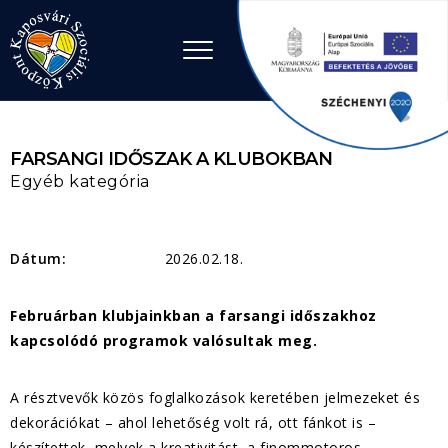
Ugrás a tartalomhoz
FARSANGI IDŐSZAK A KLUBOKBAN
Egyéb kategória
Dátum:
2026.02.18.
Februárban klubjainkban a farsangi időszakhoz
kapcsolódó programok valósultak meg.
A résztvevők közös foglalkozások keretében jelmezeket és
dekorációkat – ahol lehetőség volt rá, ott fánkot is –
készítettek, melyek a kreativitást, a finommotoros