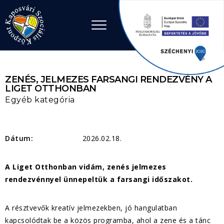
Ugrás a tartalomhoz
ZENÉS, JELMEZES FARSANGI RENDEZVÉNY A
LIGET OTTHONBAN
Egyéb kategória
Dátum:
2026.02.18.
A Liget Otthonban vidám, zenés jelmezes
rendezvénnyel ünnepeltük a farsangi időszakot.
A résztvevők kreatív jelmezekben, jó hangulatban
kapcsolódtak be a közös programba, ahol a zene és a tánc