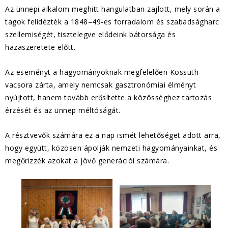
Az ünnepi alkalom meghitt hangulatban zajlott, mely során a
tagok felidézték a 1848–49-es forradalom és szabadságharc
szellemiségét, tisztelegve elődeink bátorsága és
hazaszeretete előtt.
Az eseményt a hagyományoknak megfelelően Kossuth-
vacsora zárta, amely nemcsak gasztronómiai élményt
nyújtott, hanem tovább erősítette a közösséghez tartozás
érzését és az ünnep méltóságát.
A résztvevők számára ez a nap ismét lehetőséget adott arra,
hogy együtt, közösen ápolják nemzeti hagyományainkat, és
megőrizzék azokat a jövő generációi számára.