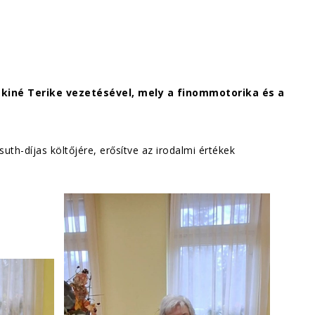
akiné Terike vezetésével, mely a finommotorika és a
th-díjas költőjére, erősítve az irodalmi értékek