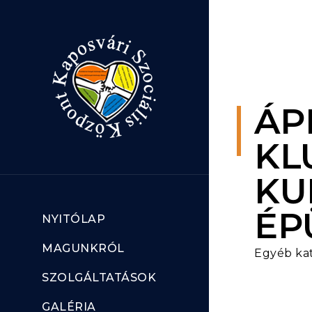
Ugrás a tartalomhoz
ÁP
KL
KU
ÉP
NYITÓLAP
MAGUNKRÓL
Egyéb ka
SZOLGÁLTATÁSOK
GALÉRIA