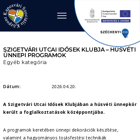
Ugrás a tartalomhoz
SZIGETVÁRI UTCAI IDŐSEK KLUBJA – HÚSVÉTI
ÜNNEPI PROGRAMOK
Egyéb kategória
Dátum:
2026.04.20.
A Szigetvári Utcai Idősek Klubjában a húsvéti ünnepkör
került a foglalkoztatások középpontjába.
A programok keretében ünnepi dekorációk készítése,
valamint a hagyományos tojásfestési technikák