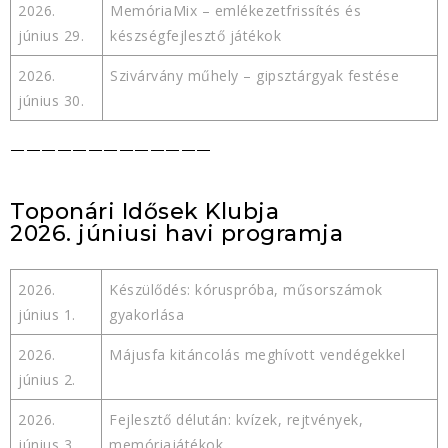
2026.
MemóriaMix – emlékezetfrissítés és
június 29.
készségfejlesztő játékok
2026.
Szivárvány műhely – gipsztárgyak festése
június 30.
—————————————
Toponári Idősek Klubja
2026. júniusi havi programja
2026.
Készülődés: kóruspróba, műsorszámok
június 1.
gyakorlása
2026.
Májusfa kitáncolás meghívott vendégekkel
június 2.
2026.
Fejlesztő délután: kvízek, rejtvények,
június 3.
memóriajátékok