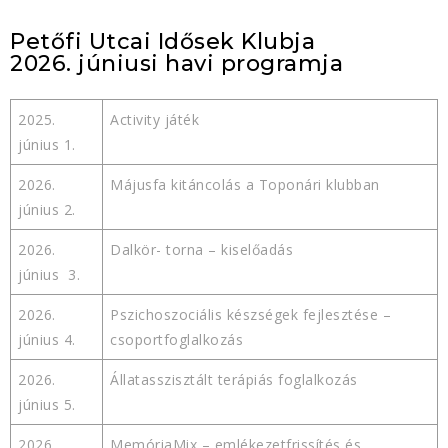
Petőfi Utcai Idősek Klubja
2026. júniusi havi programja
2025.
Activity játék
június 1.
2026.
Májusfa kitáncolás a Toponári klubban
június 2.
2026.
Dalkör- torna – kiselőadás
június 3.
2026.
Pszichoszociális készségek fejlesztése –
június 4.
csoportfoglalkozás
2026.
Állatasszisztált terápiás foglalkozás
június 5.
2026.
MemóriaMix – emlékezetfrissítés és