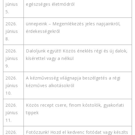
június
egészséges életmódról
5.
2026.
ünnepeink – Megemlékezés jeles napjainkról,
június
érdekességekről
8.
2026.
Daloljunk együtt! Közös éneklés régi és új dalok,
június
kísérettel vagy a nélkül
9.
2026.
A kézművesség világnapja beszélgetés a régi
június
kézműves alkotásokról
10.
2026.
Közös recept csere, finom kóstolók, gyakorlati
június
tippek
11.
2026.
Fotózzunk! Hozd el kedvenc fotódat vagy készíts