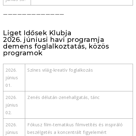
—————————————
Liget Idősek Klubja
2026. júniusi havi programja
demens foglalkoztatás, közös
programok
2026.
Színes világ-kreatív foglalkozás
június
01.
2026.
Zenés délután-zenehallgatás, tánc
június
02.
2026.
Fókusz film-tematikus filmvetítés és inspiráló
június
beszélgetés a koncentrált figyelemért