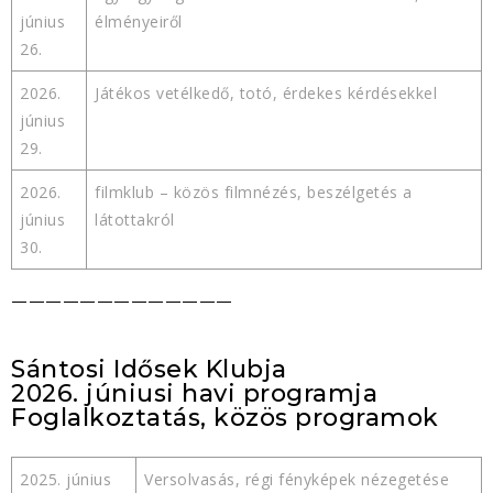
június
élményeiről
26.
2026.
Játékos vetélkedő, totó, érdekes kérdésekkel
június
29.
2026.
filmklub – közös filmnézés, beszélgetés a
június
látottakról
30.
—————————————
Sántosi Idősek Klubja
2026. júniusi havi programja
Foglalkoztatás, közös programok
2025. június
Versolvasás, régi fényképek nézegetése