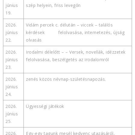
június
szép helyein, friss levegőn
19.
2026.
Vidám percek c. délután – viccek – találós
június
kérdések felolvasása, internetezés, újság
22.
olvasás
2026.
Irodalmi délelőtt – – Versek, novellák, idézzetek
június
felolvasása, beszélgetés az irodalomról
23.
2026.
zenés közös névnap-születésnapozás.
június
24.
2026.
Ügyességi játékok
június
25.
2026.
Egy-egy tagunk mesél kedvenc utazásáról,