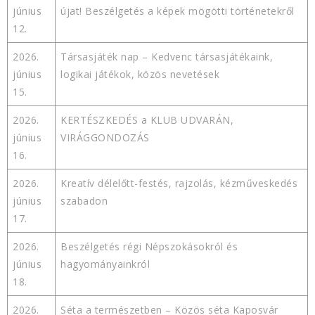
június
újat! Beszélgetés a képek mögötti történetekről
12.
2026.
Társasjáték nap – Kedvenc társasjátékaink,
június
logikai játékok, közös nevetések
15.
2026.
KERTÉSZKEDÉS a KLUB UDVARÁN,
június
VIRÁGGONDOZÁS
16.
2026.
Kreatív délelőtt-festés, rajzolás, kézműveskedés
június
szabadon
17.
2026.
Beszélgetés régi Népszokásokról és
június
hagyományainkról
18.
2026.
Séta a természetben – Közös séta Kaposvár