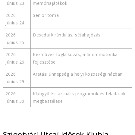
június 23.
memóriajátékok
2026.
Senior torna
június 24.
2026.
Desedai kirándulás, sétahajózás
június 25.
2026.
Kézműves foglalkozás, a finommotorika
június 26.
fejlesztése
2026.
Aratási ünnepség a helyi közösségi házban
június 29.
2026.
Klubgyűlés: aktuális programok és feladatok
június 30.
megbeszélése
—————————————
Szigetvári Utcai Idősek Klubja