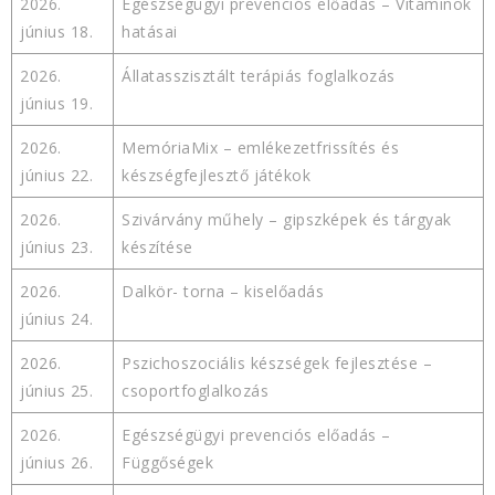
2026.
Egészségügyi prevenciós előadás – Vitaminok
június 18.
hatásai
2026.
Állatasszisztált terápiás foglalkozás
június 19.
2026.
MemóriaMix – emlékezetfrissítés és
június 22.
készségfejlesztő játékok
2026.
Szivárvány műhely – gipszképek és tárgyak
június 23.
készítése
2026.
Dalkör- torna – kiselőadás
június 24.
2026.
Pszichoszociális készségek fejlesztése –
június 25.
csoportfoglalkozás
2026.
Egészségügyi prevenciós előadás –
június 26.
Függőségek