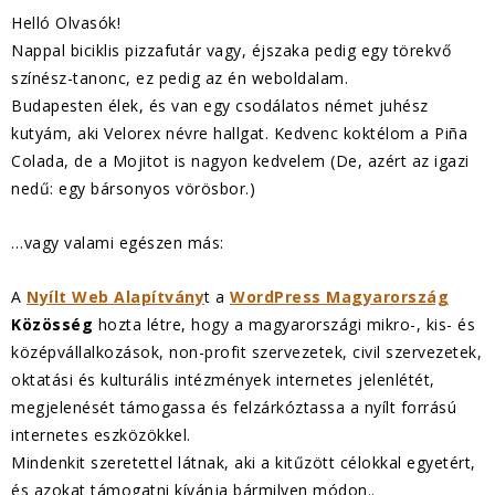
Helló Olvasók!
Nappal biciklis pizzafutár vagy, éjszaka pedig egy törekvő
színész-tanonc, ez pedig az én weboldalam.
Budapesten élek, és van egy csodálatos német juhész
kutyám, aki Velorex névre hallgat. Kedvenc koktélom a Piña
Colada, de a Mojitot is nagyon kedvelem (De, azért az igazi
nedű: egy bársonyos vörösbor.)
…vagy valami egészen más:
A
Nyílt Web Alapítvány
t a
WordPress Magyarország
Közösség
hozta létre, hogy a magyarországi mikro-, kis- és
középvállalkozások, non-profit szervezetek, civil szervezetek,
oktatási és kulturális intézmények internetes jelenlétét,
megjelenését támogassa és felzárkóztassa a nyílt forrású
internetes eszközökkel.
Mindenkit szeretettel látnak, aki a kitűzött célokkal egyetért,
és azokat támogatni kívánja bármilyen módon..