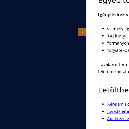
Egyéb t
Igényléshez 
személyi i
TAJ kártya,
formanyomt
fogyatékos
További informá
telefonszámát (
Letölth
Kérelem
(.
Jövedelemn
Adatkezelé