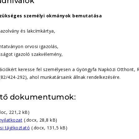
udnivalók
szükséges személyi okmányok bemutatása
gazolvány és lakcímkártya,
atványon orvosi igazolás,
ságot igazoló szakvélemény,
ciókért keresse fel személyesen a Gyöngyfa Napközi Otthont, Rip
82/424-292), ahol munkatársaink állnak rendelkezésére.
ető dokumentumok:
doc, 221,2 kB)
yilatkozat
(.docx, 28,8 kB)
si tájékoztató
(.docx, 131,5 kB)