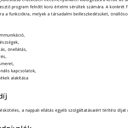
esztő program felnőtt korú értelmi sérültek számára. A konkrét f
kra a funkciókra, melyek a társadalmi beilleszkedésüket, önállóso
ommunikáció,
készségek,
ás, önellátás,
és,
smeret,
onális kapcsolatok,
tékek alakítása
díj
ésköteles, a nappali ellátás egyéb szolgáltatásaiért térítési díjat 