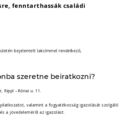
re, fenntarthassák családi
ületén bejelentett lakcímmel rendelkező,
onba szeretne beiratkozni?
 Rippl –Rónai u. 11.
ilatkozatot, valamint a fogyatékosság igazolását szolgáló
 és a jövedeleméről az igazolást.