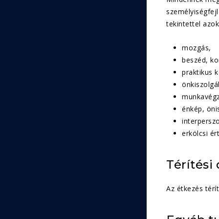
személyiségfejl
tekintettel azo
mozgás,
beszéd, k
praktikus 
önkiszolgál
munkavégz
énkép, öni
interpersz
erkölcsi ér
Térítési 
Az étkezés térít