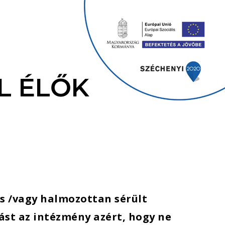
L ÉLŐK
és /vagy halmozottan sérült
ást az intézmény azért, hogy ne