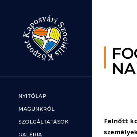
Ugrás a tartalomhoz
FO
NA
NYITÓLAP
MAGUNKRÓL
Felnőtt k
SZOLGÁLTATÁSOK
személyek
GALÉRIA