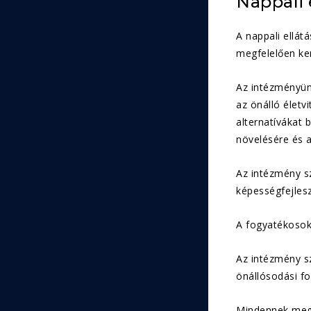
Nappali 
A nappali ellát
megfelelően ke
Az intézményünk
az önálló életv
alternatívákat 
növelésére és a
Az intézmény sz
képességfejlesz
A fogyatékosok 
Az intézmény sz
önállósodási fo
Mindennek megv