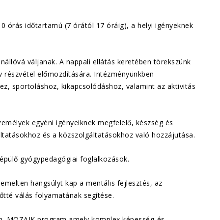
0 órás időtartamú (7 órától 17 óráig), a helyi igényeknek
állóvá váljanak. A nappali ellátás keretében törekszünk
tív részvétel előmozdítására. Intézményünkben
ez, sportoláshoz, kikapcsolódáshoz, valamint az aktivitás
személyek egyéni igényeiknek megfelelő, készség és
gáltatásokhoz és a közszolgáltatásokhoz való hozzájutása.
 épülő gyógypedagógiai foglalkozások.
kiemelten hangsúlyt kap a mentális fejlesztés, az
őtté válás folyamatának segítése.
 ún. MOZAIK program amely komplex képesség-és