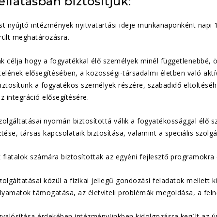
ellátásban biztosítjuk:
ást nyújtó intézmények nyitvatartási ideje munkanaponként napi 1
rült meghatározásra.
 célja hogy a fogyatékkal élő személyek minél függetlenebbé, ön
itelének elősegítésében, a közösségi-társadalmi életben való ak
biztosítunk a fogyatékos személyek részére, szabadidő eltöltéséh
z integráció elősegítésére.
olgáltatásai nyomán biztosítottá válik a fogyatékossággal élő 
tése, társas kapcsolataik biztosítása, valamint a speciális szol
fiatalok számára biztosítottak az egyéni fejlesztő programokra
olgáltatásai közül a fizikai jellegű gondozási feladatok mellett 
lyamatok támogatása, az életviteli problémák megoldása, a feln
alósítása érdekében intézményünkben kidolgozásra került az