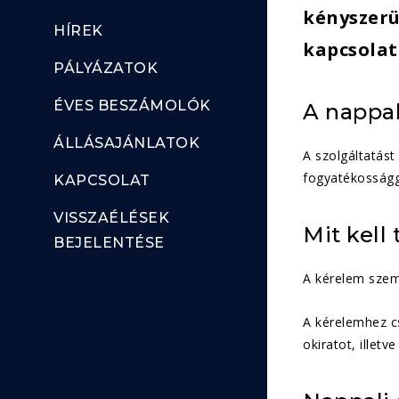
kényszerü
HÍREK
kapcsolata
PÁLYÁZATOK
ÉVES BESZÁMOLÓK
A nappal
ÁLLÁSAJÁNLATOK
A szolgáltatást
fogyatékosságga
KAPCSOLAT
VISSZAÉLÉSEK
Mit kell
BEJELENTÉSE
A kérelem szem
A kérelemhez cs
okiratot, illet