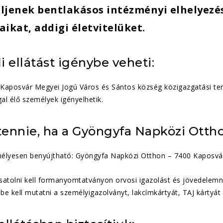
ljenek bentlakásos intézményi elhelyezés
ikat, addigi életvitelüket.
i ellátást igénybe veheti:
 Kaposvár Megyei Jogú Város és Sántos község közigazgatási ter
l élő személyek igényelhetik.
 tennie, ha a Gyöngyfa Napközi Otth
élyesen benyújtható: Gyöngyfa Napközi Otthon – 7400 Kaposvár,
atolni kell formanyomtatványon orvosi igazolást és jövedelemny
ve be kell mutatni a személyigazolványt, lakcímkártyát, TAJ kártyát