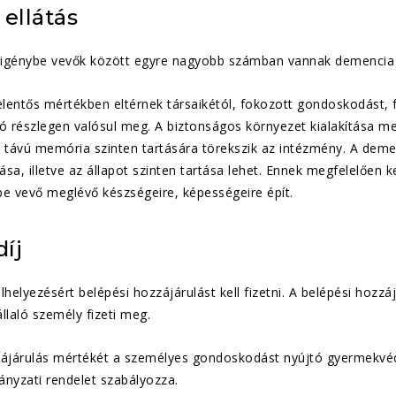
ellátás
t igénybe vevők között egyre nagyobb számban vannak demencia 
elentős mértékben eltérnek társaikétól, fokozott gondoskodást, f
ító részlegen valósul meg. A biztonságos környezet kialakítása mel
 távú memória szinten tartására törekszik az intézmény. A deme
tása, illetve az állapot szinten tartása lehet. Ennek megfelelően 
be vevő meglévő készségeire, képességeire épít.
díj
lhelyezésért belépési hozzájárulást kell fizetni. A belépési hozzá
llaló személy fizeti meg.
ájárulás mértékét a személyes gondoskodást nyújtó gyermekvédelm
yzati rendelet szabályozza.