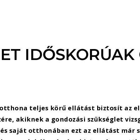
GET IDŐSKORÚAK
otthona teljes körű ellátást biztosít az e
zére, akiknek a gondozási szükséglet viz
 és saját otthonában ezt az ellátást már 