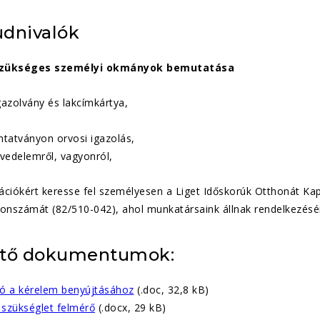
udnivalók
szükséges személyi okmányok bemutatása
gazolvány és lakcímkártya,
atványon orvosi igazolás,
övedelemről, vagyonról,
ciókért keresse fel személyesen a Liget Időskorúk Otthonát Kapo
fonszámát (82/510-042), ahol munkatársaink állnak rendelkezésé
ető dokumentumok:
ó a kérelem benyújtásához
(.doc, 32,8 kB)
szükséglet felmérő
(.docx, 29 kB)