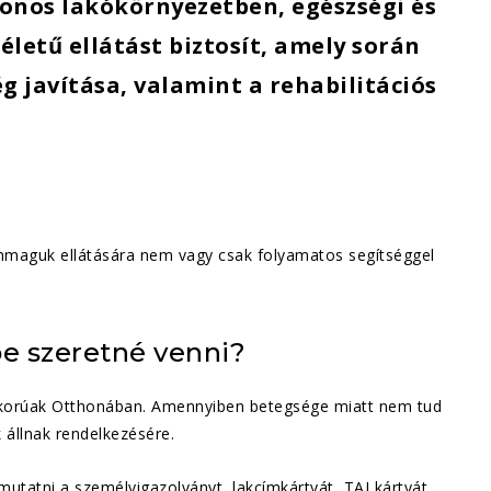
honos lakókörnyezetben, egészségi és
letű ellátást biztosít, amely során
g javítása, valamint a rehabilitációs
önmaguk ellátására nem vagy csak folyamatos segítséggel
be szeretné venni?
őskorúak Otthonában. Amennyiben betegsége miatt nem tud
 állnak rendelkezésére.
 mutatni a személyigazolványt, lakcímkártyát, TAJ kártyát