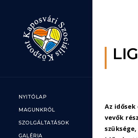
Ugrás a tartalomhoz
LI
NYITÓLAP
Az idősek 
MAGUNKRÓL
vevők rés
SZOLGÁLTATÁSOK
szüksége,
GALÉRIA