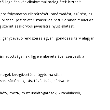
ől legalább két alkalommal meleg ételt biztosít.
apot folyamatos ellenőrzését, tanácsadást, szűrést, az
 6 órában, pszichiáter szakorvos heti 2 órában rendel az
zerint szakorvosi javaslatra nyújt ellátást.
 igénybevevő rendszeres egyéni gondozási terv alapján
éni adottságainak figyelembevételével szervezik a
betegek levegőztetése, ágytorna stb.),
sás, rádióhallgatás, tévénézés, kártya- és
ínház-, mozi-, múzeumlátogatások, kirándulások,