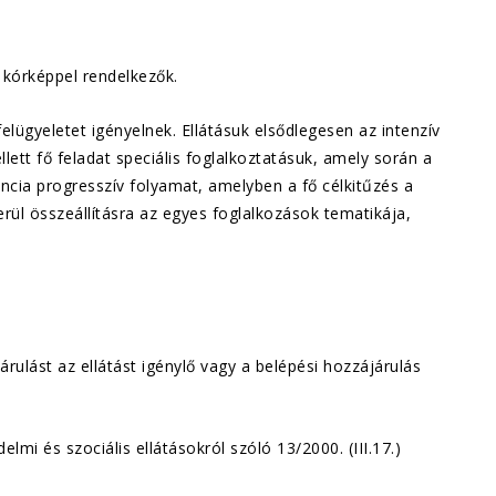
kórképpel rendelkezők.
elügyeletet igényelnek. Ellátásuk elsődlegesen az intenzív
lett fő feladat speciális foglalkoztatásuk, amely során a
ncia progresszív folyamat, amelyben a fő célkitűzés a
kerül összeállításra az egyes foglalkozások tematikája,
járulást az ellátást igénylő vagy a belépési hozzájárulás
i és szociális ellátásokról szóló 13/2000. (III.17.)