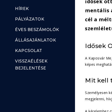
idősek ot
HÍREK
mentális 
cél a mél
PÁLYÁZATOK
szemlélet
ÉVES BESZÁMOLÓK
ÁLLÁSAJÁNLATOK
Idősek O
KAPCSOLAT
A Kaposvár Meg
VISSZAÉLÉSEK
képes meghatár
BEJELENTÉSE
Mit kell
Személyesen ké
megjelenni, hív
A kérelemhez cs