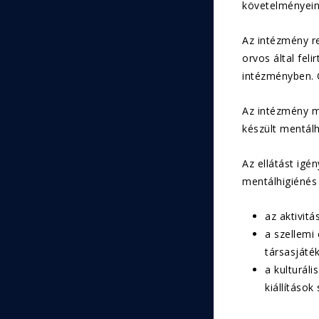
követelményeine
Az intézmény re
orvos által fel
intézményben. G
Az intézmény m
készült mentálh
Az ellátást igé
mentálhigiénés
az aktivitá
a szellemi
társasjáték
a kulturál
kiállítások 