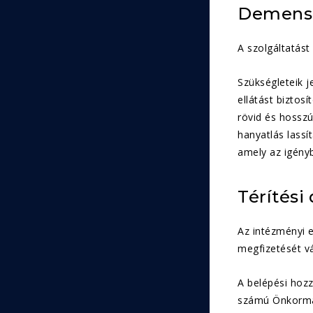
Demens 
A szolgáltatás
Szükségleteik j
ellátást biztos
rövid és hosszú
hanyatlás lassí
amely az igény
Térítési 
Az intézményi e
megfizetését vá
A belépési hozz
számú Önkormán