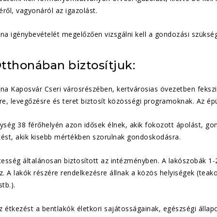
ről, vagyonáról az igazolást.
ona igénybevételét megelőzően vizsgálni kell a gondozási szüksé
tthonában biztosítjuk:
na Kaposvár Cseri városrészében, kertvárosias övezetben fekszik
re, levegőzésre és teret biztosít közösségi programoknak. Az épül
ység 38 férőhelyén azon idősek élnek, akik fokozott ápolást, go
zést, akik kisebb mértékben szorulnak gondoskodásra.
sség általánosan biztosított az intézményben. A lakószobák 1-2
z. A lakók részére rendelkezésre állnak a közös helyiségek (teako
tb.).
 étkezést a bentlakók életkori sajátosságainak, egészségi állap