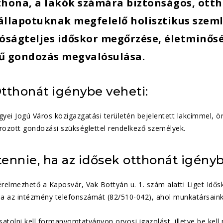
thona, a lakók számára biztonságos, ott
állapotuknak megfelelő holisztikus szemlé
tóságteljes időskor megőrzése, életminősé
ű gondozás megvalósulása.
tthonát igénybe veheti:
yei Jogú Város közigazgatási területén bejelentett lakcímmel, 
ozott gondozási szükséglettel rendelkező személyek.
 tennie, ha az idősek otthonát igény
relmezhető a Kaposvár, Vak Bottyán u. 1. szám alatti Liget Id
ja az intézmény telefonszámát (82/510-042), ahol munkatársaink
atolni kell formanyomtatványon orvosi igazolást, illetve be kell