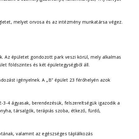
gletet, melyet orvosa és az intézmény munkatársa végez.
. Az épületet gondozott park veszi körül, mely alkalmas
et földszintes és két épületegységből áll.
ndozást igényelnek. A „B” épület 23 férőhelyén azok
-3-4 ágyasak, berendezésük, felszereltségük igazodik a
nyha, társalgók, terápiás szoba, étkező, fürdő,
otának, valamint az egészséges táplálkozás