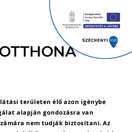
 OTTHONA
llátási területen élő azon igénybe
sgálat alapján gondozásra van
számára nem tudják biztosítani. Az