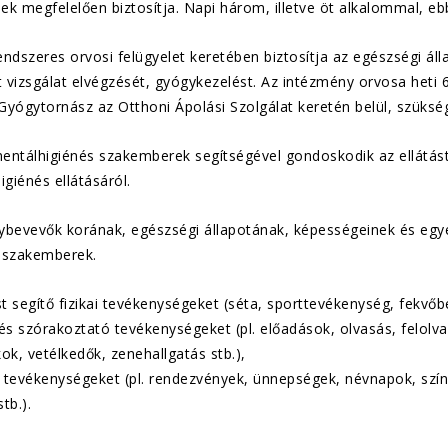
k megfelelően biztosítja. Napi három, illetve öt alkalommal, ebb
ndszeres orvosi felügyelet keretében biztosítja az egészségi áll
irt vizsgálat elvégzését, gyógykezelést. Az intézmény orvosa heti
yógytornász az Otthoni Ápolási Szolgálat keretén belül, szükség s
entálhigiénés szakemberek segítségével gondoskodik az ellátást
igiénés ellátásáról.
nybevevők korának, egészségi állapotának, képességeinek és egy
 szakemberek.
st segítő fizikai tevékenységeket (séta, sporttevékenység, fekvő
 és szórakoztató tevékenységeket (pl. előadások, olvasás, felolva
ok, vetélkedők, zenehallgatás stb.),
is tevékenységeket (pl. rendezvények, ünnepségek, névnapok, sz
stb.).