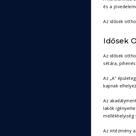
és a jövedelemé
Az idősek otth
Idősek O
Az idősek ottho
sétára, pihenés
Az „A” épületeg
kapnak elhelye
Az akadálymente
lakók igényeihe
mellékhelyiség s
Az intézmény az