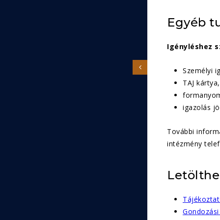
Egyéb t
Igényléshez 
Személyi i
TAJ kártya,
formanyomt
igazolás j
További informá
intézmény tele
Letölth
Tájékoztat
Gondozási 